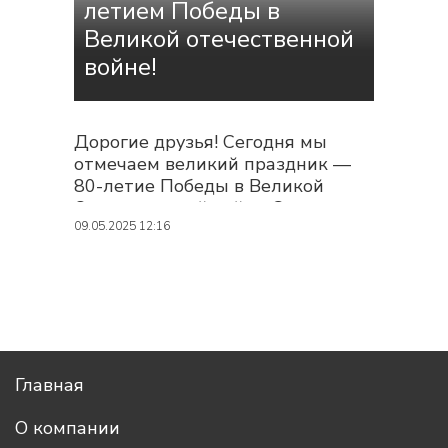
летием Победы в
Великой отечественной
войне!
Дорогие друзья! Сегодня мы
отмечаем великий праздник —
80-летие Победы в Великой
Отечественной войне. Этот день
напоминает нам о мужестве,
09.05.2025 12:16
стойкости и самоотверженности
миллионов людей. Наши мир и
свобода — следствие подвига
наших предков в тылу и на поле
боя. Будем помнить и чтить их
память! Пусть их героизм
вдохновляет нас на новые
Главная
достижения и укрепляет веру в
светлое будущее...
О компании