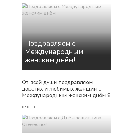
дорого: от преждевременного
износа двигателя до
дорогостоящего ремонта. Как не
запутаться в многообразии и
найти «то самое» масло для
вашей машины? Давайте...
Поздравляем с
Международным
женским днём!
От всей души поздравляем
дорогих и любимых женщин с
Международным женским днём 8
Марта! Пусть этот праздник
подарит вам море весеннего
07.03.2026 08:03
тепла, ярких улыбок и искренних
комплиментов. Желаем вам
вдохновения, которое движет