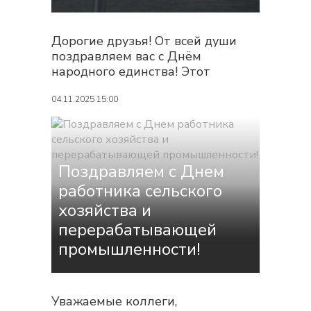
Дорогие друзья! От всей души
поздравляем вас с Днём
народного единства! Этот
праздник напоминает нам о
великой силе единства, которая
04.11.2025 15:00
на протяжении веков помогала
нашему народу преодолевать
любые трудности. Пожелаем
каждому из нас жить и
Поздравляем с Днем
развиваться в атмосфере
работника сельского
сплоченности и
хозяйства и
взаимопонимания. Пусть...
перерабатывающей
промышленности!
Уважаемые коллеги,