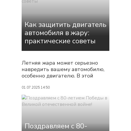
Эффективность смазок зависит
не только от качества продукта,
но и от правильного
Как защитить двигатель
применения...
автомобиля в жару:
практические советы
Летняя жара может серьезно
навредить вашему автомобилю,
особенно двигателю. В этой
статье мы расскажем, как
защитить мотор от перегрева с
01.07.2025 14:50
помощью современных
технических средств и
качественной автохимии. Почему
жаркая погода опасна для
двигателя При температуре
Поздравляем с 80-
воздуха выше +25°C нагрузка на...