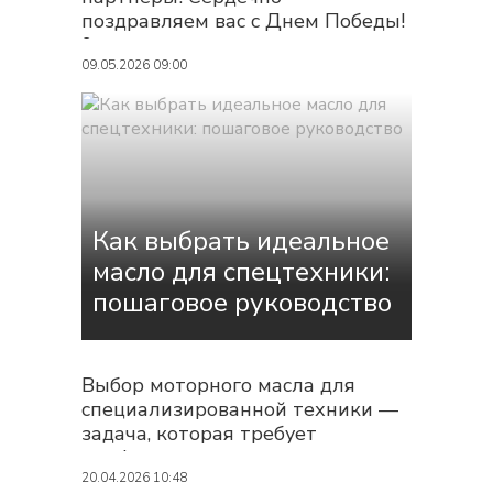
поздравляем вас с Днем Победы!
9 мая — это священная дата,
которая навсегда останется
09.05.2026 09:00
символом беспримерного
мужества, стойкости и любви к
Родине. Мы гордимся подвигом
наших предков и чтим их память.
Их героизм — для нас вечный
пример силы духа...
Как выбрать идеальное
масло для спецтехники:
пошаговое руководство
Выбор моторного масла для
специализированной техники —
задача, которая требует
профессионального подхода.
Ошибка здесь может стоить
20.04.2026 10:48