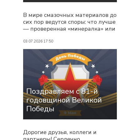
В мире смазочных материалов до
сих пор ведутся споры: что лучше
— проверенная «минералка» или
высокотехнологичная
«синтетика»? Для владельцев
03.07.2026 17:50
современной техники, особенно
высоконагруженной и
оснащенной сложными
системами доочистки выхлопа,
ответ очевиден. Давайте
разберемся...
Поздравляем с 81-й
годовщиной Великой
Победы
Дорогие друзья, коллеги и
партнеры! Сердечно