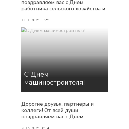
поздравляем вас с Днем
работника сельского хозяйства и
перерабатывающей
промышленности! От лица всего
13.10.2025 11:25
коллектива компании «Стронг
Ойл» хотим выразить
благодарность всем, кто трудится
на земле, обеспечивая нас
качественными продуктами и
внося неоценимый вклад в
развитие...
С Днём
машиностроителя!
Дорогие друзья, партнеры и
коллеги! От всей души
поздравляем вас с Днем
машиностроителя! Этот
28.09.2025 16:14