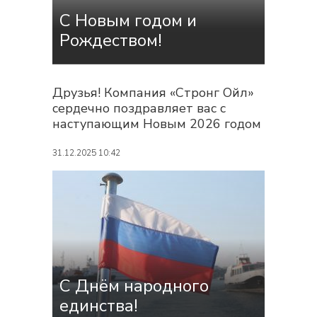
самыми сложными задачами...
С Новым годом и
Рождеством!
Друзья! Компания «Стронг Ойл»
сердечно поздравляет вас с
наступающим Новым 2026 годом
и светлым праздником
Рождества! Желаем, чтобы в
31.12.2025 10:42
новом году ваша техника
работала безотказно, а все планы
реализовывались легко и
успешно. Пусть в ваших домах
царит уют, в делах —
уверенность,...
С Днём народного
единства!